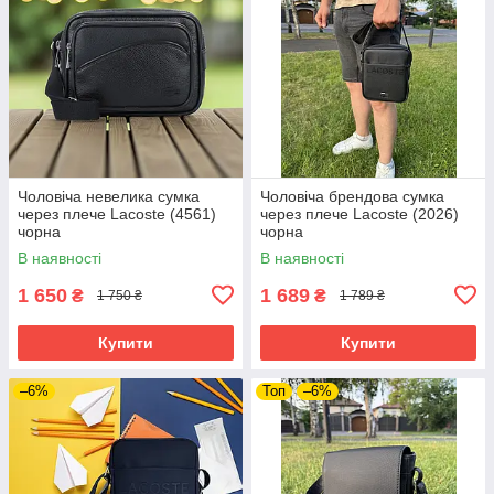
Чоловіча невелика сумка
Чоловіча брендова сумка
через плече Lacoste (4561)
через плече Lacoste (2026)
чорна
чорна
В наявності
В наявності
1 650
1 689
₴
₴
1 750 ₴
1 789 ₴
Купити
Купити
–6%
Топ
–6%