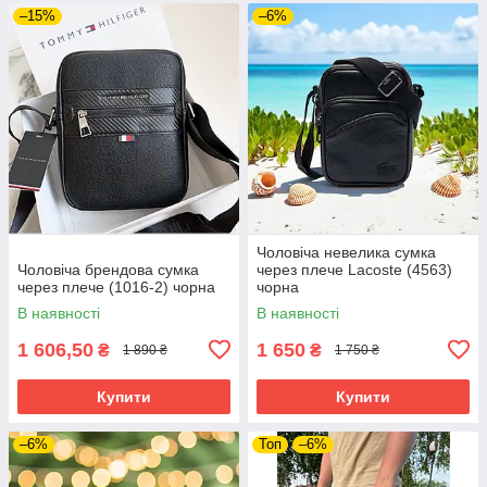
–15%
–6%
Чоловіча невелика сумка
Чоловіча брендова сумка
через плече Lacoste (4563)
через плече (1016-2) чорна
чорна
В наявності
В наявності
1 606,50
1 650
₴
₴
1 890 ₴
1 750 ₴
Купити
Купити
–6%
Топ
–6%