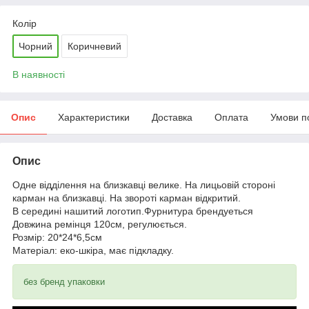
Колір
Чорний
Коричневий
В наявності
Опис
Характеристики
Доставка
Оплата
Умови п
Опис
Одне відділення на близкавці велике. На лицьовій стороні
карман на близкавці. На звороті карман відкритий.
В середині нашитий логотип.Фурнитура брендуеться
Довжина ремінця 120см, регулюється.
Розмір: 20*24*6,5см
Матеріал: еко-шкіра, має підкладку.
без бренд упаковки