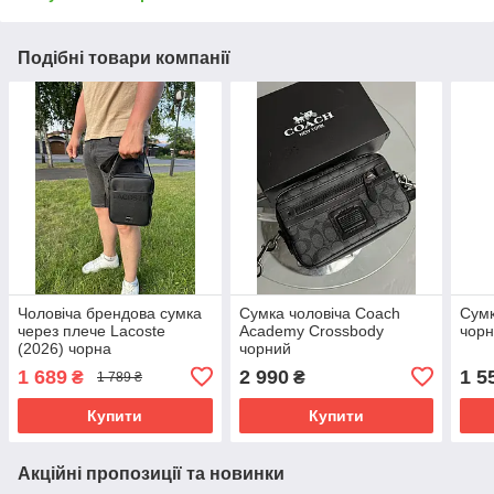
Подібні товари компанії
Чоловіча брендова сумка
Сумка чоловіча Coach
Сумк
через плече Lacoste
Academy Crossbody
чор
(2026) чорна
чорний
1 689
2 990
1 5
₴
₴
1 789 ₴
Купити
Купити
Акційні пропозиції та новинки