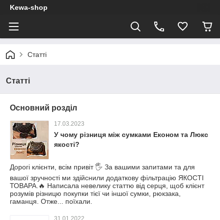
Kewa-shop
Статті
Статті
Основний розділ
17.03.2023
У чому різниця між сумками Економ та Люкс
якості?
Дорогі клієнти, всім привіт 🖐 За вашими запитами та для
вашої зручності ми здійснили додаткову фільтрацію ЯКОСТІ
ТОВАРА.🔥 Написала невелику статтю від серця, щоб клієнт
розумів різницю покупки тієї чи іншої сумки, рюкзака,
гаманця. Отже... поїхали.
31.01.2022