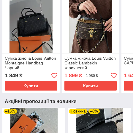
Сумка жіноча Louis Vuitton
Сумка жіноча Louis Vuitton
Сумк
Montaigne Handbag
Classic Lambskin
CAP
Чорний
коричневий
1 849
1 899
1 6
₴
₴
1 980 ₴
Купити
Купити
Акційні пропозиції та новинки
–15%
Новинка
–8%