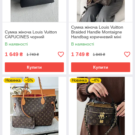
Сумка жіноча Louis Vuitton
Сумка жіноча Louis Vuitton
Braided Handle Montaigne
CAPUCINES чорний
Handbag коричневий міні
В наявності
В наявності
1 649
1 749
₴
₴
1 749 ₴
1 849 ₴
Купити
Купити
Новинка
–5%
Новинка
–4%