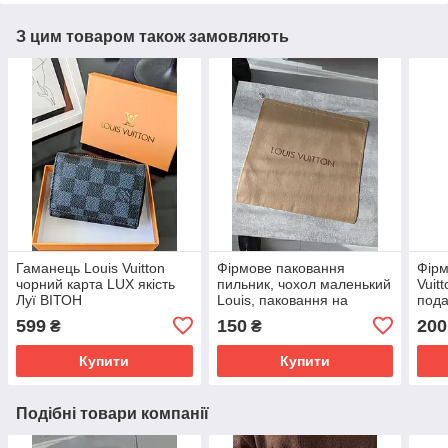
З цим товаром також замовляють
Гаманець Louis Vuitton
Фірмове паковання
Фірм
чорний карта LUX якість
пильник, чохол маленький
Vuit
Луї ВІТОН
Louis, паковання на
пода
мініконвертежим
подарунок. Подарункова
брен
599
150
200
₴
₴
брендова упаковка Луї
віно
Купити
Купити
Подібні товари компанії