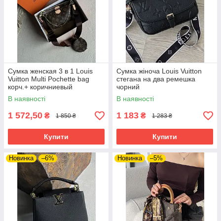
Сумка женская 3 в 1 Louis
Сумка жіноча Louis Vuitton
Vuitton Multi Pochette bag
стегана на два ремешка
корч.+ коричниевый
чорний
В наявності
В наявності
1 572,50
1 183
₴
₴
1 850 ₴
1 283 ₴
Купити
Купити
Новинка
–6%
Новинка
–5%