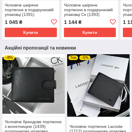
Чоловіче шкіряне
Чоловіче шкіряне
Чоло
портмоне в подарунковій
портмоне в подарунковій
порт
упаковці (1391)
упаковці Ск (1393)
упак
1 045
1 144
1 1
₴
₴
Купити
Купити
Акційні пропозиції та новинки
–8%
Топ
–5%
Чоловіче брендове портмоне
з монетницею (1439)
Чоловіче портмоне Lacoste
подарункова упаковка
(1712) подарункова упаковка