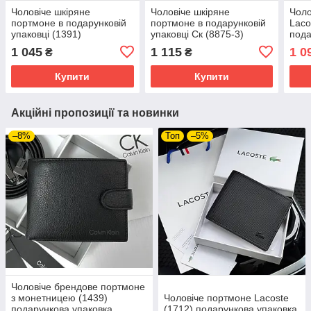
Чоловіче шкіряне
Чоловіче шкіряне
Чоло
портмоне в подарунковій
портмоне в подарунковій
Laco
упаковці (1391)
упаковці Ск (8875-3)
пода
1 045
1 115
1 0
₴
₴
Купити
Купити
Акційні пропозиції та новинки
–8%
Топ
–5%
Чоловіче брендове портмоне
з монетницею (1439)
Чоловіче портмоне Lacoste
подарункова упаковка
(1712) подарункова упаковка