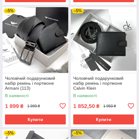
–5%
–5%
Чоловічий подарунковий
Чоловічий подарунковий
набір ремінь і портмоне
набір ремінь і портмоне
Armani (113)
Calvin Klein
В наявності
В наявності
1 899
1 852,50
₴
₴
1 999 ₴
1 950 ₴
Купити
Купити
–5%
–5%