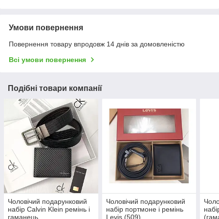
Умови повернення
Повернення товару впродовж 14 днів за домовленістю
Всі умови повернення
Подібні товари компанії
Чоловічий подарунковий
Чоловічий подарунковий
Чоло
набір Calvin Klein ремінь і
набір портмоне і ремінь
набі
гаманець
Levis (509)
(гам