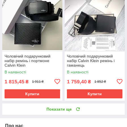
Чоловічий подарунковий
Чоловічий подарунковий
набір ремінь і портмоне
набір Calvin Klein ремінь і
Calvin Klein
гаманець
В наявності
В наявності
1 815,45
1 759,40
₴
₴
1 911 ₴
1 852 ₴
Купити
Купити
Показати ще
Про нас