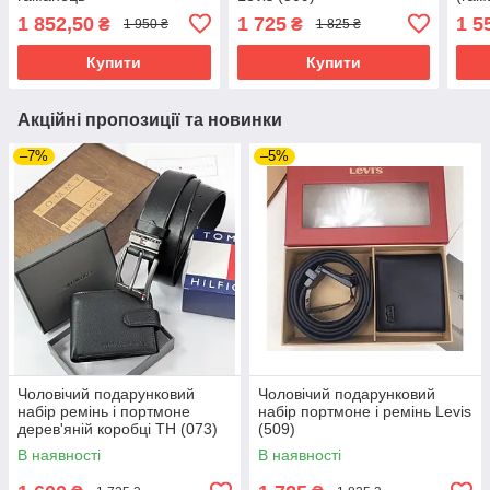
авто
1 852,50
1 725
1 5
₴
₴
1 950 ₴
1 825 ₴
Купити
Купити
Акційні пропозиції та новинки
–7%
–5%
Чоловічий подарунковий
Чоловічий подарунковий
набір ремінь і портмоне
набір портмоне і ремінь Levis
дерев'яній коробці TH (073)
(509)
В наявності
В наявності