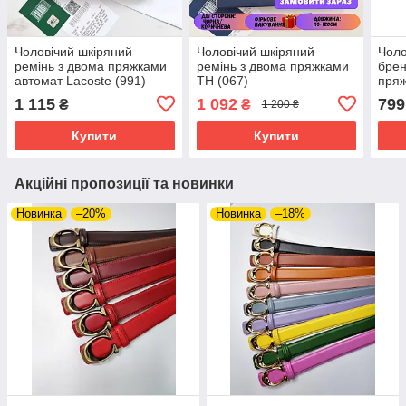
Чоловічий шкіряний
Чоловічий шкіряний
Чоло
ремінь з двома пряжками
ремінь з двома пряжками
брен
автомат Lacoste (991)
TH (067)
пряж
1 115
1 092
799
₴
₴
1 200 ₴
Купити
Купити
Акційні пропозиції та новинки
Новинка
–20%
Новинка
–18%