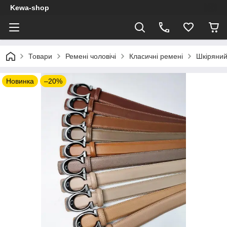
Kewa-shop
Товари
Ремені чоловічі
Класичні ремені
Шкіряний
Новинка
–20%