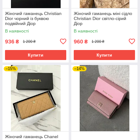
Жіночий гаманець Christian
Жіночий гаманець міні сідло
Dior чорний із буквою
Christian Dior світло-сірий
подвійний Діор
Діор
В наявності
В наявності
936
960
₴
₴
1 200 ₴
1 200 ₴
Купити
Купити
–15%
–14%
Жіночий гаманець Chanel