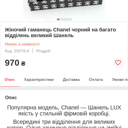
Жіночий гаманець Chanel чорний на багато
відділень великий Шанель
Немає в наявності
Код: 20078-6
Роздріб
970
₴
Опис
Характеристики
Доставка
Оплата
Умови п
Опис
Популярна модель, Chanel — Шанель LUX
якість у стильній фірмовій коробці.
Всередині три відділення для великих
купюр. Одне зачинене відділення на змійці