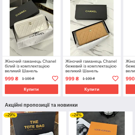
Жіночий гаманець Chanel
Жіночий гаманець Chanel
Жіно
білий із комплектацією
бежевий із комплектацією
беже
великий Шанель
великий Шанель
вел
999
999
990
₴
₴
1 100 ₴
1 100 ₴
Купити
Купити
Акційні пропозиції та новинки
–29%
–24%