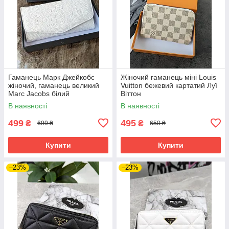
Гаманець Марк Джейкобс
Жіночий гаманець міні Louis
жіночий, гаманець великий
Vuitton бежевий картатий Луї
Marc Jacobs білий
Віттон
В наявності
В наявності
499
495
₴
₴
699 ₴
650 ₴
Купити
Купити
–23%
–23%