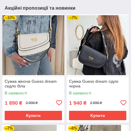
Акційні пропозиції та новинки
–10%
–7%
Сумка жіноча Guess dream
Сумка Guess dream сідло
седло біла
чорна
В наявності
В наявності
1 890
1 940
₴
₴
2 090 ₴
2 090 ₴
Купити
Купити
–7%
–6%