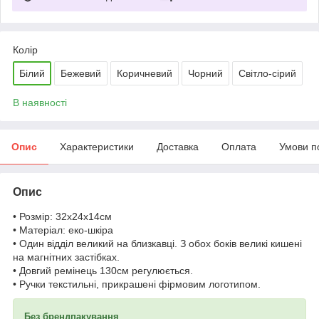
Колір
Білий
Бежевий
Коричневий
Чорний
Світло-сірий
В наявності
Опис
Характеристики
Доставка
Оплата
Умови п
Опис
• Розмір: 32х24х14см
• Матеріал: еко-шкіра
• Один відділ великий на близкавці. З обох боків великі кишені
на магнітних застібках.
• Довгий ремінець 130см регулюється.
• Ручки текстильні, прикрашені фірмовим логотипом.
Без брендпакування