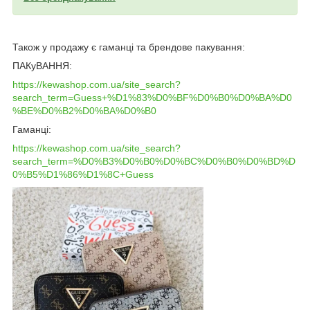
Також у продажу є гаманці та брендове пакування:
ПАКуВАННЯ:
https://kewashop.com.ua/site_search?
search_term=Guess+%D1%83%D0%BF%D0%B0%D0%BA%D0
%BE%D0%B2%D0%BA%D0%B0
Гаманці:
https://kewashop.com.ua/site_search?
search_term=%D0%B3%D0%B0%D0%BC%D0%B0%D0%BD%D
0%B5%D1%86%D1%8C+Guess