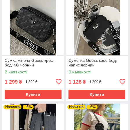
Сумка жіноча Guess крос-
Сумочка Guess крос-боді
боді 4G чорний
напис чорний
В наявності
В наявності
1 299
1 128
₴
₴
1 399 ₴
1 200 ₴
Купити
Купити
Новинка
–6%
Новинка
–6%