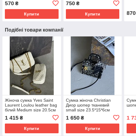
570
750
₴
₴
870
Купити
Купити
Подібні товари компанії
Жіноча сумка Yves Saint
Сумка жіноча Christian
Сумк
Laurent Loulou leather bag
Диор шопер тканевий
шоп
білий Medium size 20.5см
small size 23.5*15*6см
1 415
1 650
1 7
₴
₴
Купити
Купити