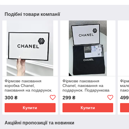
Подібні товари компанії
Фірмове паковання
Фірмове паковання
Фірм
коробка Chanel,
Chanel, паковання на
мале
паковання на подарунок.
подарунок. Подарункова
пако
Подарункова брендова
брендова упаковка
Пода
300
299
499
₴
₴
упаковка Шанель
Шанель
упак
Купити
Купити
Акційні пропозиції та новинки