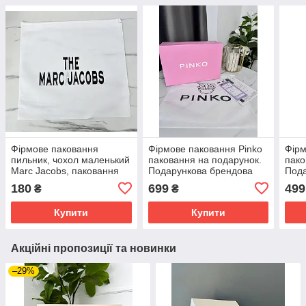
Фірмове паковання
Фірмове паковання Pinko
Фірм
пильник, чохол маленький
паковання на подарунок.
пако
Marc Jacobs, паковання
Подарункова брендова
Пода
на подарунок.
упаковка Пінко
упак
180
699
499
₴
₴
Подарункова брендова
упаковка
Купити
Купити
Акційні пропозиції та новинки
–29%