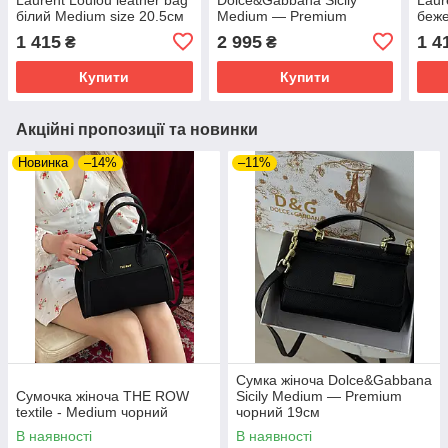
білий Medium size 20.5см
Medium — Premium
беже
блакитний 18см
20.5
1 415
2 995
1 4
₴
₴
Купити
Купити
Акційні пропозиції та новинки
Новинка
–14%
–11%
Сумка жіноча Dolce&Gabbana
Сумочка жіноча THE ROW
Sicily Medium — Premium
textile - Medium чорний
чорний 19см
В наявності
В наявності