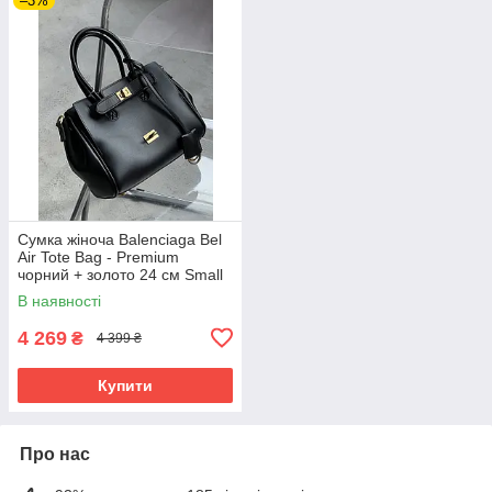
–3%
Сумка жіноча Balenciaga Bel
Air Tote Bag - Premium
чорний + золото 24 см Small
size
В наявності
4 269
₴
4 399 ₴
Купити
Про нас