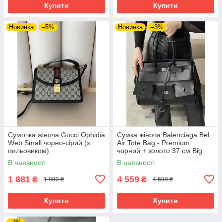
Купити
Купити
Новинка
–5%
Новинка
–3%
Сумочка жіноча Gucci Ophidia
Сумка жіноча Balenciaga Bel
Web Small чорно-сірий (з
Air Tote Bag - Premium
пильовиком)
чорний + золото 37 см Big
size
В наявності
В наявності
1 881
4 559
₴
₴
1 980 ₴
4 699 ₴
Купити
Купити