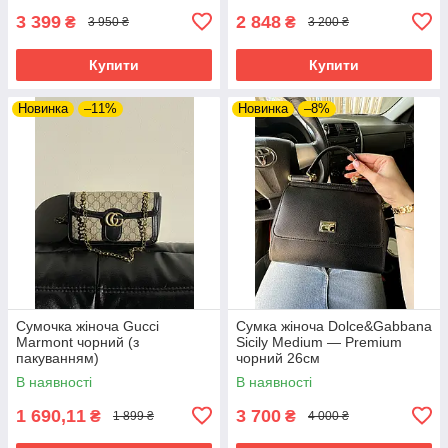
3 399
2 848
₴
₴
3 950 ₴
3 200 ₴
Купити
Купити
Новинка
–11%
Новинка
–8%
Сумочка жіноча Gucci
Сумка жіноча Dolce&Gabbana
Marmont чорний (з
Sicily Medium — Premium
пакуванням)
чорний 26см
В наявності
В наявності
1 690,11
3 700
₴
₴
1 899 ₴
4 000 ₴