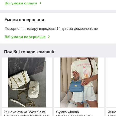
Всі умови оплати
Умови повернення
Повернення товару впродовж 14 днів за домовленістю
Всі умови повернення
Подібні товари компанії
Жіноча сумка Yves Saint
Сумка жіноча
Жіно
Laurent Loulou leather bag
Dolce&Gabbana Sicily
Laur