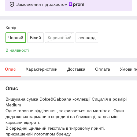
Замовлення під захистом
Колір
Чорний
Білий
Коричневий
леопард
В наявності
Опис
Характеристики
Доставка
Оплата
Умови п
Опис
Вишукана сумка Dolce&Gabbana коллекції Сицилія в розмірі
Medium
Одне головне відділення , закривається на магнітах. Один
додаткових кармани в середині на близкавці, та два міні
кармани відкриті.
В середині щильний текстиль в тигровому принті,
прикрашений логотипом бренду.