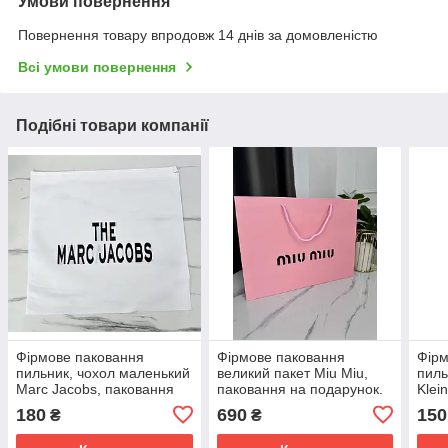
Умови повернення
Повернення товару впродовж 14 днів за домовленістю
Всі умови повернення
Подібні товари компанії
Фірмове паковання
Фірмове паковання
Фірм
пильник, чохол маленький
великий пакет Miu Miu,
пиль
Marc Jacobs, паковання
паковання на подарунок.
Klei
на подарунок.
Подарункове брендове
Пода
180
690
150
₴
₴
Подарункова брендова
паковання Міу Міу
пако
упаковка