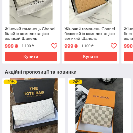
Жіночий гаманець Chanel
Жіночий гаманець Chanel
Жіно
білий із комплектацією
бежевий із комплектацією
беже
великий Шанель
великий Шанель
вел
999
999
990
₴
₴
1 100 ₴
1 100 ₴
Купити
Купити
Акційні пропозиції та новинки
–29%
–24%