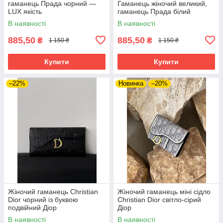
гаманець Прада чорний —
Гаманець жіночий великий,
LUX якість
гаманець Прада білий
В наявності
В наявності
885,50
885,50
₴
₴
1 150 ₴
1 150 ₴
Купити
Купити
–22%
Новинка
–20%
Жіночий гаманець Christian
Жіночий гаманець міні сідло
Dior чорний із буквою
Christian Dior світло-сірий
подвійний Діор
Діор
В наявності
В наявності