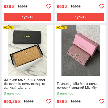
936
960
₴
₴
1 200 ₴
1 200 ₴
Купити
Купити
–15%
–14%
Жіночий гаманець Chanel
бежевий із комплектацією
Гаманець Miu Miu жіночий
великий Шанель
рожевий великий Міу Міу
В наявності
В наявності
990,25
989
₴
₴
1 165 ₴
1 150 ₴