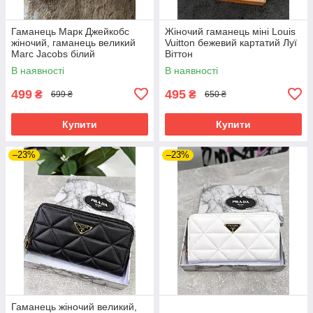
Гаманець Марк Джейкобс
Жіночий гаманець міні Louis
жіночий, гаманець великий
Vuitton бежевий картатий Луї
Marc Jacobs білий
Віттон
В наявності
В наявності
499
495
₴
₴
699 ₴
650 ₴
Купити
Купити
–23%
–23%
Гаманець жіночий великий,