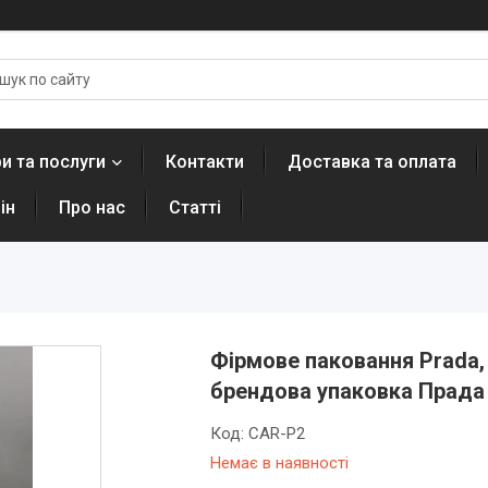
и та послуги
Контакти
Доставка та оплата
ін
Про нас
Статті
Фірмове паковання Prada,
брендова упаковка Прада
Код:
CAR-P2
Немає в наявності