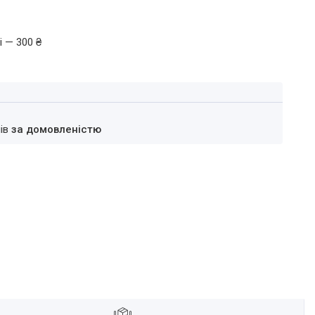
і — 300 ₴
нів
за домовленістю