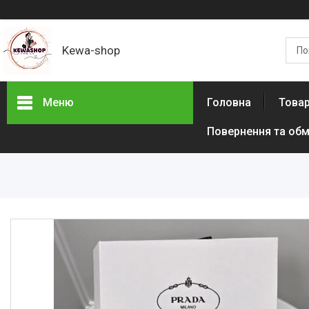
Kewa-shop
Меню
Головна
Товар
Повернення та обм
Фотогалерея
Новинки
Товари з акціями
Новини
Статті