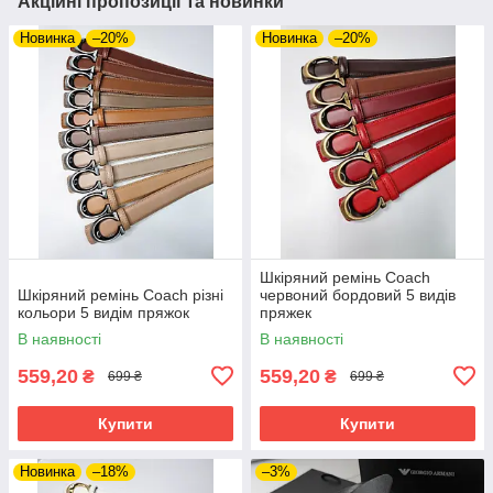
Акційні пропозиції та новинки
Новинка
–20%
Новинка
–20%
Шкіряний ремінь Coach
Шкіряний ремінь Coach різні
червоний бордовий 5 видів
кольори 5 видім пряжок
пряжек
В наявності
В наявності
559,20
559,20
₴
₴
699 ₴
699 ₴
Купити
Купити
Новинка
–18%
–3%