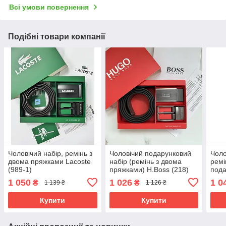
Всі умови повернення
Подібні товари компанії
Чоловічий набір, ремінь з
Чоловічий подарунковий
Чоло
двома пряжками Lacoste
набір (ремінь з двома
ремі
(989-1)
пряжками) H.Boss (218)
пода
GA
1 050
1 026
1 0
₴
₴
1 139 ₴
1 126 ₴
Купити
Купити