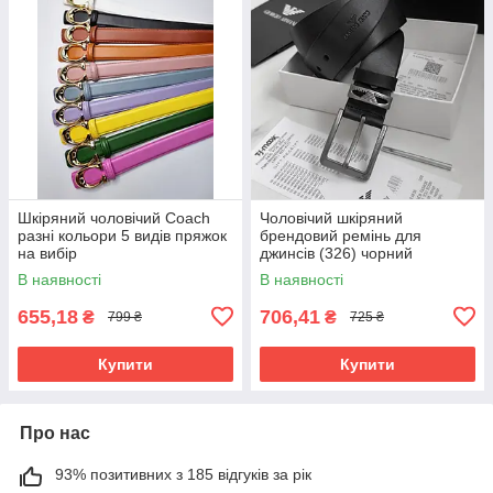
Шкіряний чоловічий Coach
Чоловічий шкіряний
разні кольори 5 видів пряжок
брендовий ремінь для
на вибір
джинсів (326) чорний
В наявності
В наявності
655,18
706,41
₴
₴
799 ₴
725 ₴
Купити
Купити
Про нас
93% позитивних з 185 відгуків за рік