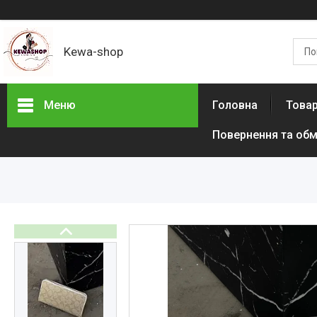
Kewa-shop
Меню
Головна
Товар
Повернення та обм
Фотогалерея
Новинки
Товари з акціями
Новини
Статті