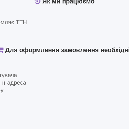
Як ми працюємо
омляє ТТН
Для оформлення замовлення необхідні
тувача
 її адреса
ру