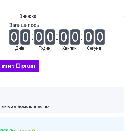
Залишилось
0
0
0
0
0
0
0
0
Днів
Годин
Хвилин
Секунд
пити з
4 днів
за домовленістю