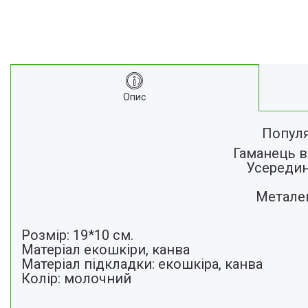
Опис
Популя
Гаманець в
Усередині
Металев
Розмір: 19*10 см.
Матеріал екошкіри, канва
Матеріал підкладки: екошкіра, канва
Колір: молочний