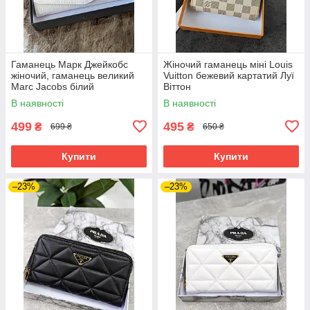
Гаманець Марк Джейкобс
Жіночий гаманець міні Louis
жіночий, гаманець великий
Vuitton бежевий картатий Луї
Marc Jacobs білий
Віттон
В наявності
В наявності
499
495
₴
₴
699 ₴
650 ₴
Купити
Купити
–23%
–23%