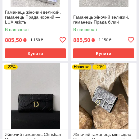
Гаманець жіночий великий,
гаманець Прада чорний —
Гаманець жіночий великий,
LUX якість
гаманець Прада білий
В наявності
В наявності
885,50
885,50
₴
₴
1 150 ₴
1 150 ₴
Купити
Купити
–22%
Новинка
–20%
Жіночий гаманець Christian
Жіночий гаманець міні сідло