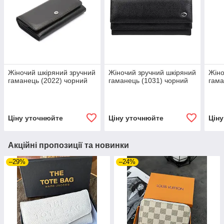
Жіночий шкіряний зручний
Жіночий зручний шкіряний
Жіно
гаманець (2022) чорний
гаманець (1031) чорний
гама
Ціну уточнюйте
Ціну уточнюйте
Цін
Акційні пропозиції та новинки
–29%
–24%