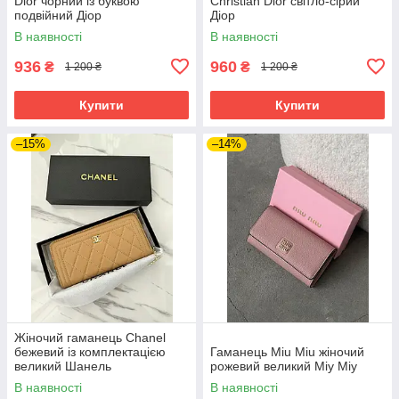
Dior чорний із буквою
Christian Dior світло-сірий
подвійний Діор
Діор
В наявності
В наявності
936
960
₴
₴
1 200 ₴
1 200 ₴
Купити
Купити
–15%
–14%
Жіночий гаманець Chanel
бежевий із комплектацією
Гаманець Miu Miu жіночий
великий Шанель
рожевий великий Міу Міу
В наявності
В наявності