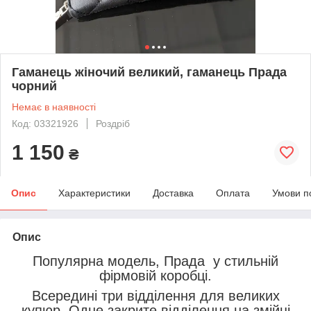
Гаманець жіночий великий, гаманець Прада
чорний
Немає в наявності
Код: 03321926
Роздріб
1 150
₴
Опис
Характеристики
Доставка
Оплата
Умови п
Опис
Популярна модель, Прада у стильній
фірмовій коробці.
Всередині три відділення для великих
купюр. Одне закрите відділення на змійці