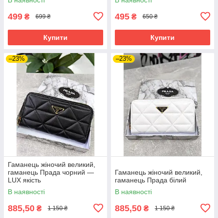
499
495
₴
₴
699 ₴
650 ₴
Купити
Купити
–23%
–23%
Гаманець жіночий великий,
гаманець Прада чорний —
Гаманець жіночий великий,
LUX якість
гаманець Прада білий
В наявності
В наявності
885,50
885,50
₴
₴
1 150 ₴
1 150 ₴