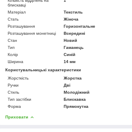
Кількість відділень на
1
блискавці
Матеріал
Текстиль
Стать
Жіноча
Розташування
Горизонтальне
Розташування монетниці
Всередині
Стан
Новий
Тип
Гаманець
Колір
Синій
Ширина
14 мм
Користувальницькі характеристики
Жорсткість
Жорстка
Ручки
Дві
Стиль
Молодіжний
Тип застібки
Блискавка
Форма
Прямокутна
Приховати