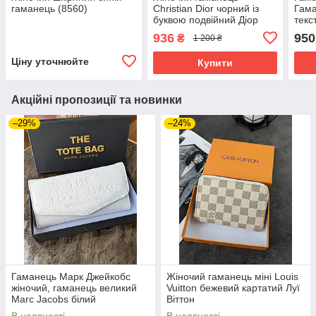
гаманець (8560)
Christian Dior чорний із
Гама
буквою подвійний Діор
текс
936
950
₴
1 200 ₴
Ціну уточнюйте
Купити
Акційні пропозиції та новинки
–29%
–24%
Гаманець Марк Джейкобс
Жіночий гаманець міні Louis
жіночий, гаманець великий
Vuitton бежевий картатий Луї
Marc Jacobs білий
Віттон
В наявності
В наявності