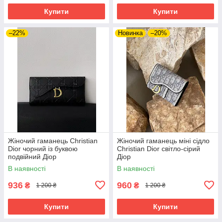
Купити
Купити
–22%
Новинка
–20%
Жіночий гаманець Christian
Жіночий гаманець міні сідло
Dior чорний із буквою
Christian Dior світло-сірий
подвійний Діор
Діор
В наявності
В наявності
936
960
₴
₴
1 200 ₴
1 200 ₴
Купити
Купити