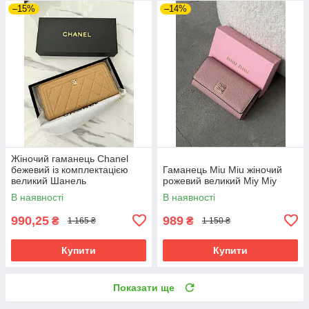
–15%
–14%
Жіночий гаманець Chanel
бежевий із комплектацією
Гаманець Miu Miu жіночий
великий Шанель
рожевий великий Міу Міу
В наявності
В наявності
990,25
989
₴
₴
1 165 ₴
1 150 ₴
Купити
Купити
Показати ще