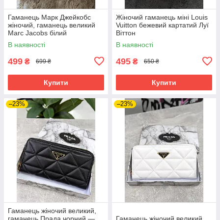
Гаманець Марк Джейкобс
Жіночий гаманець міні Louis
жіночий, гаманець великий
Vuitton бежевий картатий Луї
Marc Jacobs білий
Віттон
В наявності
В наявності
499
495
₴
₴
699 ₴
650 ₴
Купити
Купити
–23%
–23%
Гаманець жіночий великий,
гаманець Прада чорний —
Гаманець жіночий великий,