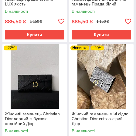
LUX якість
гаманець Прада білий
В наявності
В наявності
885,50
885,50
₴
₴
1 150 ₴
1 150 ₴
Купити
Купити
–22%
Новинка
–20%
Жіночий гаманець Christian
Жіночий гаманець міні сідло
Dior чорний із буквою
Christian Dior світло-сірий
подвійний Діор
Діор
В наявності
В наявності