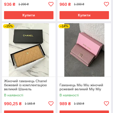
936
960
₴
₴
1 200 ₴
1 200 ₴
Купити
Купити
–15%
–14%
Жіночий гаманець Chanel
бежевий із комплектацією
Гаманець Miu Miu жіночий
великий Шанель
рожевий великий Міу Міу
В наявності
В наявності
990,25
989
₴
₴
1 165 ₴
1 150 ₴