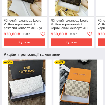
Жіночий гаманець Louis
Жіночий гаманець Louis
Жіно
Vuitton коричневий +
Vuitton коричневий +
Vuit
рожевий конверт міні Луї
коричневий конверт міні
чорн
Віттон
Луї Віттон
Вітт
930,60
930,60
930
₴
₴
990 ₴
990 ₴
Купити
Купити
Акційні пропозиції та новинки
–29%
–24%