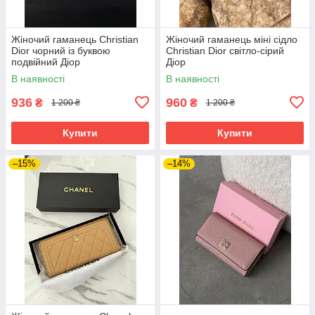
Жіночий гаманець Christian
Жіночий гаманець міні сідло
Dior чорний із буквою
Christian Dior світло-сірий
подвійний Діор
Діор
В наявності
В наявності
936
960
₴
₴
1 200 ₴
1 200 ₴
Купити
Купити
–15%
–14%