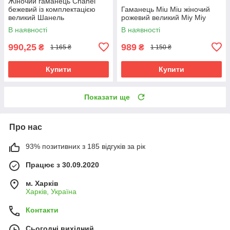
Жіночий гаманець Chanel
бежевий із комплектацією
Гаманець Miu Miu жіночий
великий Шанель
рожевий великий Міу Міу
В наявності
В наявності
990,25
989
₴
₴
1 165 ₴
1 150 ₴
Купити
Купити
Показати ще
Про нас
93% позитивних з 185 відгуків за рік
Працює з 30.09.2020
м. Харків
Харків, Україна
Контакти
Сьогодні вихідний