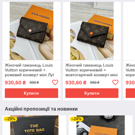
Жіночий гаманець Louis
Жіночий гаманець Louis
Жіно
Vuitton коричневий +
Vuitton коричневий +
Vuit
рожевий конверт міні Луї
жовтогарячий конверт міні
кори
Віттон
Луї Віттон
Луї 
930,60
930,60
930
₴
₴
990 ₴
990 ₴
Купити
Купити
Акційні пропозиції та новинки
–29%
–24%