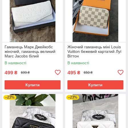
Гаманець Марк Джейкобс
Жіночий гаманець міні Louis
жіночий, гаманець великий
Vuitton бежевий картатий Луї
Marc Jacobs білий
Віттон
В наявності
В наявності
499
495
₴
₴
699 ₴
650 ₴
Купити
Купити
–23%
–23%