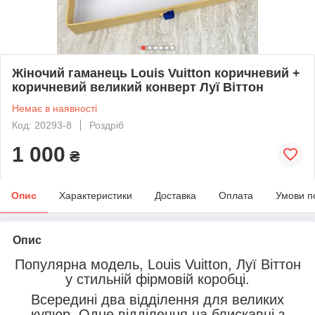
Жіночий гаманець Louis Vuitton коричневий +
коричневий великий конверт Луї Віттон
Немає в наявності
Код: 20293-8
Роздріб
1 000
₴
Опис
Характеристики
Доставка
Оплата
Умови п
Опис
Популярна модель, Louis Vuitton, Луї Віттон
у стильній фірмовій коробці.
Всередині два відділення для великих
купюр. Одне відділення на блискавці з