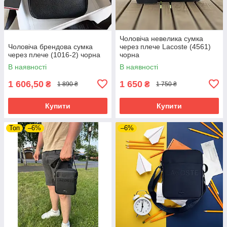
Чоловіча невелика сумка
Чоловіча брендова сумка
через плече Lacoste (4561)
через плече (1016-2) чорна
чорна
В наявності
В наявності
1 606,50
1 650
₴
₴
1 890 ₴
1 750 ₴
Купити
Купити
Топ
–6%
–6%