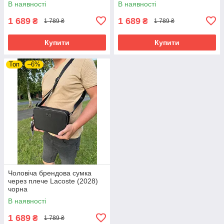
В наявності
В наявності
1 689
1 689
₴
₴
1 789 ₴
1 789 ₴
Купити
Купити
Топ
–6%
Чоловіча брендова сумка
через плече Lacoste (2028)
чорна
В наявності
1 689
₴
1 789 ₴