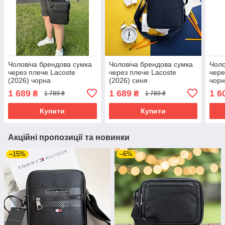
Чоловіча брендова сумка
Чоловіча брендова сумка
Чоло
через плече Lacoste
через плече Lacoste
чере
(2026) чорна
(2026) синя
чор
1 689
1 689
1 6
₴
₴
1 789 ₴
1 789 ₴
Купити
Купити
Акційні пропозиції та новинки
–15%
–6%