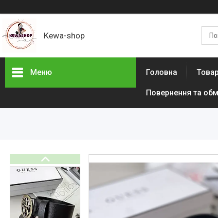
Kewa-shop
Меню
Головна
Товар
Повернення та обм
Фотогалерея
Новинки
Товари з акціями
Новини
Статті