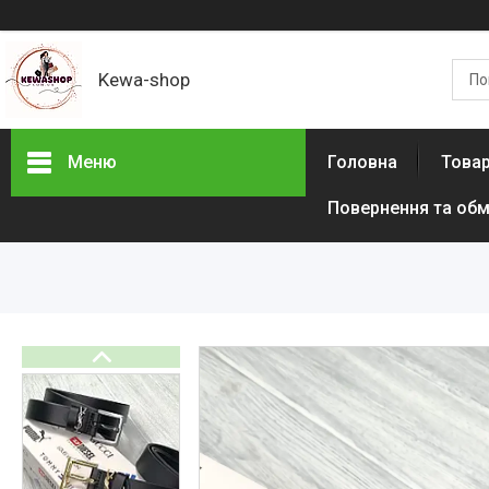
Kewa-shop
Меню
Головна
Товар
Повернення та обм
Фотогалерея
Новинки
Товари з акціями
Новини
Статті