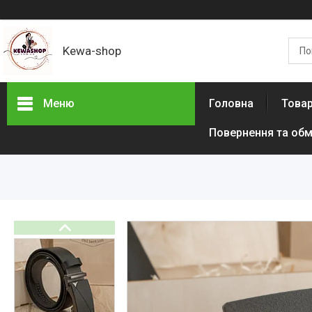
Kewa-shop
Меню
Головна
Товар
Повернення та обм
Фотогалерея
Новинки
Товари з акціями
Новини
Статті