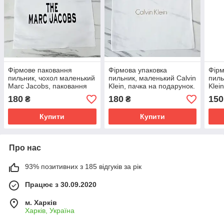
Фірмове паковання
Фірмова упаковка
Фірм
пильник, чохол маленький
пильник, маленький Calvin
пиль
Marc Jacobs, паковання
Klein, пачка на подарунок.
Klei
на подарунок.
Подарункове брендове
Пода
180
180
150
₴
₴
Подарункова брендова
паковання
пако
упаковка
Купити
Купити
Про нас
93% позитивних з 185 відгуків за рік
Працює з 30.09.2020
м. Харків
Харків, Україна