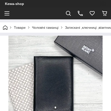
Kewa-shop
Товари
Чоловічі гаманці
Затискачі ,ключниці ,візитни