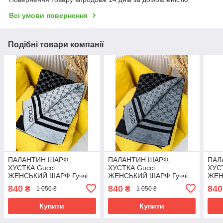
Всі умови повернення
Подібні товари компанії
ПАЛАНТИН ШАРФ,
ПАЛАНТИН ШАРФ,
ПАЛ
ХУСТКА Gucci
ХУСТКА Gucci
ХУС
ЖЕНСЬКИЙ ШАРФ Гуччі
ЖЕНСЬКИЙ ШАРФ Гуччі
ЖЕН
чорно-світло сірий
чорно-темно сірий
ЛАН
840
840
840
₴
₴
1 050 ₴
1 050 ₴
Купити
Купити