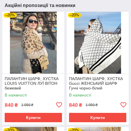
Акційні пропозиції та новинки
–20%
–20%
ПАЛАНТИН ШАРФ, ХУСТКА
ПАЛАНТИН ШАРФ, ХУСТКА
LOUIS VUITTON ЛУЇ ВІТОН
Gucci ЖЕНСЬКИЙ ШАРФ
бежевий
Гуччі чорно-білий
В наявності
В наявності
840
840
₴
₴
1 050 ₴
1 050 ₴
Купити
Купити
–20%
–20%