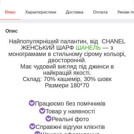
Опис
Характеристики
Доставка
Оплата
Умови п
Опис
Найпопулярніший палантин, від CHANEL
ЖЕНСЬКИЙ ШАРФ
ШАНЕЛЬ
— з
монограмами в стильному сірому кольорі,
двосторонній.
Має чудовий вигляд під джинси в
найкращій якості.
Склад: 70% кашемір, 30% шовк
Р
азмери 180*70
Працюємо без помічників
Товар у наявності
Реальні фото
Справжні відгуки клієнтів