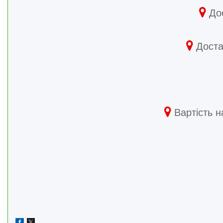
Дос
Достав
Вартість н