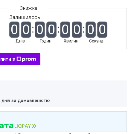
Залишилось
0
0
0
0
0
0
0
0
Днів
Годин
Хвилин
Секунд
пити з
4 днів
за домовленістю