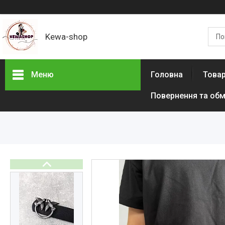
Kewa-shop
Меню
Головна
Товар
Повернення та обм
Фотогалерея
Новинки
Товари з акціями
Новини
Статті