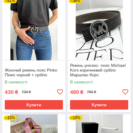
–41%
–38%
Ремінь унісекс- пояс Michael
Жіночий ремінь пояс Pinko
Kors коричневий срібло
Пінко чорний + срібло
Маршлас Корс
В наявності
В наявності
430
480
₴
₴
730 ₴
780 ₴
Купити
Купити
–15%
–10%