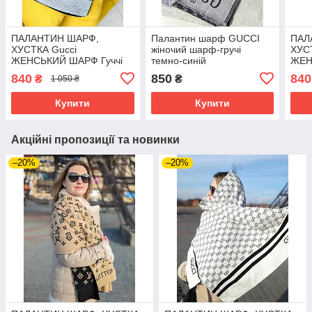
ПАЛАНТИН ШАРФ,
Палантин шарф GUCCI
ПАЛ
ХУСТКА Gucci
жіночий шарф-гручі
ХУС
ЖЕНСЬКИЙ ШАРФ Гуччі
темно-синій
ЖЕН
чорно-світло сірий
ЛАН
840
850
840
₴
₴
1 050 ₴
Купити
Купити
Акційні пропозиції та новинки
–20%
–20%