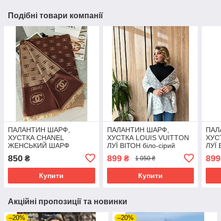
Подібні товари компанії
ПАЛАНТИН ШАРФ,
ПАЛАНТИН ШАРФ,
ПАЛ
ХУСТКА CHANEL
ХУСТКА LOUIS VUITTON
ХУС
ЖЕНСЬКИЙ ШАРФ
ЛУЇ ВІТОН біло-сірий
ЛУЇ 
ЛАНЕЛЬ коричнево-
850
899
899
₴
₴
1 050 ₴
бежевий
Купити
Купити
Акційні пропозиції та новинки
–20%
–20%