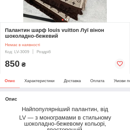
Палантин шарф louis vuitton Луї вінон
шоколадно-бежевий
Немає в наявності
Код: LV-3009
Роздріб
850
₴
Опис
Характеристики
Доставка
Оплата
Умови п
Опис
Найпопулярніший палантин, від
LV — з монограмами в стильному
шоколадно-бежевому кольорі,
двосторонній.