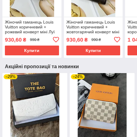
Жіночий гаманець Louis
Жіночий гаманець Louis
Жіно
Vuitton коричневий +
Vuitton коричневий +
Vuit
рожевий конверт міні Луї
жовтогарячий конверт міні
коро
Віттон
Луї Віттон
930,60
930,60
1 0
₴
₴
990 ₴
990 ₴
Купити
Купити
Акційні пропозиції та новинки
–29%
–24%