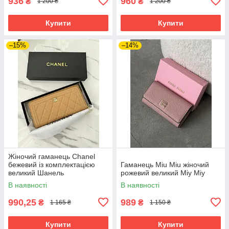
936
960
₴
₴
1 200 ₴
1 200 ₴
Купити
Купити
–15%
–14%
Жіночий гаманець Chanel
бежевий із комплектацією
Гаманець Miu Miu жіночий
великий Шанель
рожевий великий Міу Міу
В наявності
В наявності
990,25
989
₴
₴
1 165 ₴
1 150 ₴
Купити
Купити