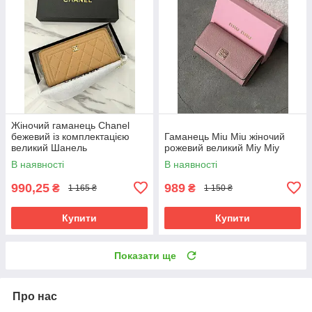
Жіночий гаманець Chanel
бежевий із комплектацією
Гаманець Miu Miu жіночий
великий Шанель
рожевий великий Міу Міу
В наявності
В наявності
990,25
989
₴
₴
1 165 ₴
1 150 ₴
Купити
Купити
Показати ще
Про нас