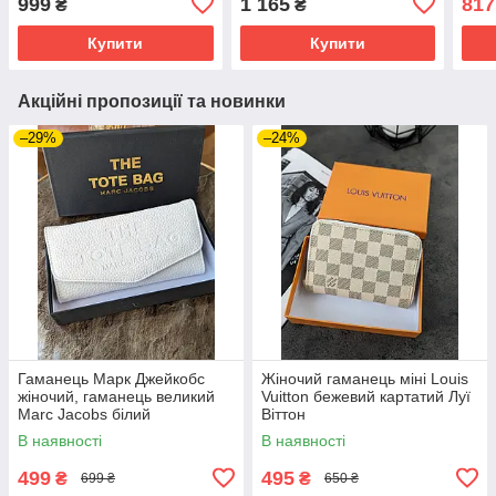
999
1 165
817
₴
₴
Купити
Купити
Акційні пропозиції та новинки
–29%
–24%
Гаманець Марк Джейкобс
Жіночий гаманець міні Louis
жіночий, гаманець великий
Vuitton бежевий картатий Луї
Marc Jacobs білий
Віттон
В наявності
В наявності
499
495
₴
₴
699 ₴
650 ₴