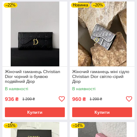
–22%
Новинка
–20%
Жіночий гаманець Christian
Жіночий гаманець міні сідло
Dior чорний із буквою
Christian Dior світло-сірий
подвійний Діор
Діор
В наявності
В наявності
936
960
₴
₴
1 200 ₴
1 200 ₴
Купити
Купити
–15%
–14%