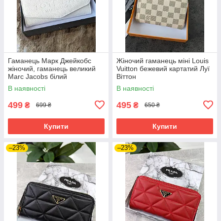
Гаманець Марк Джейкобс
Жіночий гаманець міні Louis
жіночий, гаманець великий
Vuitton бежевий картатий Луї
Marc Jacobs білий
Віттон
В наявності
В наявності
499
495
₴
₴
699 ₴
650 ₴
Купити
Купити
–23%
–23%