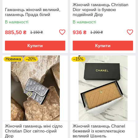
Жіночий гаманець Christian
Гаманець жіночий великий,
Dior чорний із буквою
гаманець Прада білий
подвійний Діор
В наявності
В наявності
885,50
936
₴
₴
1 150 ₴
1 200 ₴
Купити
Купити
Новинка
–20%
–15%
Жіночий гаманець міні сідло
Жіночий гаманець Chanel
Christian Dior світло-сірий
бежевий із комплектацією
Діор
великий Шанель