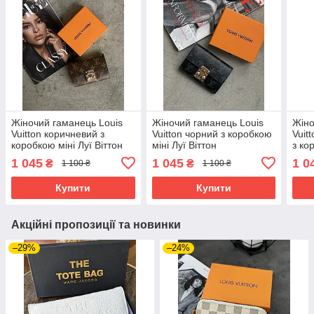
Жіночий гаманець Louis
Жіночий гаманець Louis
Жіно
Vuitton коричневий з
Vuitton чорний з коробкою
Vuit
коробкою міні Луї Віттон
міні Луї Віттон
з ко
1 045
1 045
1 0
₴
₴
1 100 ₴
1 100 ₴
Купити
Купити
Акційні пропозиції та новинки
–29%
–24%