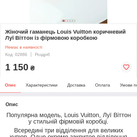
Жіночий гаманець Louis Vuitton коричневий
Луї Віттон із фірмовою коробкою
Немає в наявності
Код: 02886
Роздріб
1 150
₴
Опис
Характеристики
Доставка
Оплата
Умови п
Опис
Популярна модель, Louis Vuitton, Луї Віттон
у стильній фірмовій коробці.
Всередині три відділення для великих
купюр. Одне окреме закритое відділення