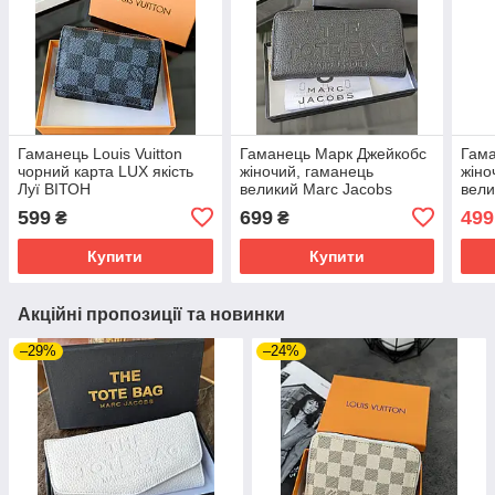
Гаманець Louis Vuitton
Гаманець Марк Джейкобс
Гама
чорний карта LUX якість
жіночий, гаманець
жіно
Луї ВІТОН
великий Marc Jacobs
вели
мініконвертежим
чорний — LUX якість
біли
599
699
499
₴
₴
Купити
Купити
Акційні пропозиції та новинки
–29%
–24%