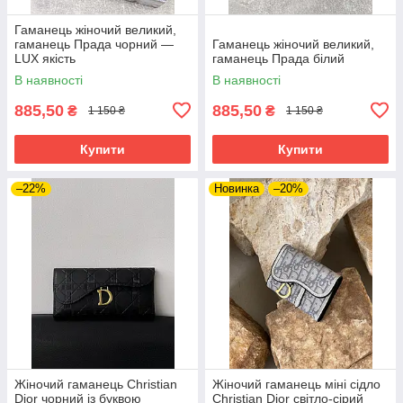
Гаманець жіночий великий,
гаманець Прада чорний —
Гаманець жіночий великий,
LUX якість
гаманець Прада білий
В наявності
В наявності
885,50
885,50
₴
₴
1 150 ₴
1 150 ₴
Купити
Купити
–22%
Новинка
–20%
Жіночий гаманець Christian
Жіночий гаманець міні сідло
Dior чорний із буквою
Christian Dior світло-сірий