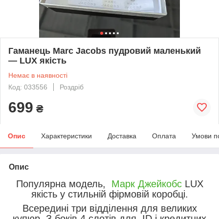
Гаманець Marc Jacobs пудровий маленький
— LUX якість
Немає в наявності
Код: 033556
Роздріб
699
₴
Опис
Характеристики
Доставка
Оплата
Умови п
Опис
Популярна модель,
Марк Джейкобс
LUX
якість у стильній фірмовій коробці.
Всередині три відділення для великих
купюр. З боків 4 слотів для ID і кредитних