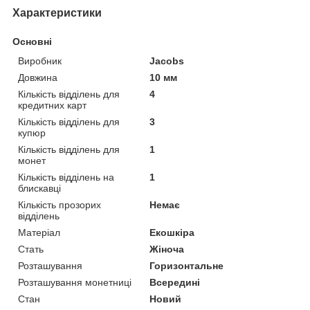
Характеристики
Основні
Виробник
Jacobs
Довжина
10 мм
Кількість відділень для
4
кредитних карт
Кількість відділень для
3
купюр
Кількість відділень для
1
монет
Кількість відділень на
1
блискавці
Кількість прозорих
Немає
відділень
Матеріал
Екошкіра
Стать
Жіноча
Розташування
Горизонтальне
Розташування монетниці
Всередині
Стан
Новий