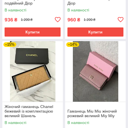
подвійний Діор
Діор
В наявності
В наявності
936
960
₴
₴
1 200 ₴
1 200 ₴
Купити
Купити
–15%
–14%
Жіночий гаманець Chanel
бежевий із комплектацією
Гаманець Miu Miu жіночий
великий Шанель
рожевий великий Міу Міу
В наявності
В наявності