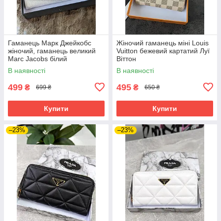
Гаманець Марк Джейкобс
Жіночий гаманець міні Louis
жіночий, гаманець великий
Vuitton бежевий картатий Луї
Marc Jacobs білий
Віттон
В наявності
В наявності
499
495
₴
₴
699 ₴
650 ₴
Купити
Купити
–23%
–23%