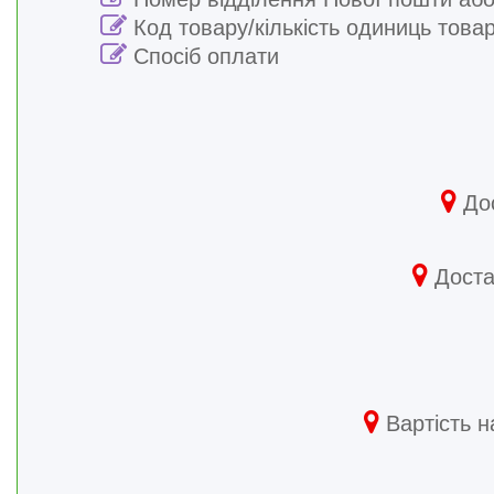
Код товару/кількість одиниць това
Спосіб оплати
Дос
Достав
Вартість н