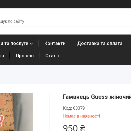
и та послуги
Контакти
Доставка та оплата
ін
Про нас
Статті
Гаманець Guess жіночий
Код:
03379
Немає в наявності
950 ₴