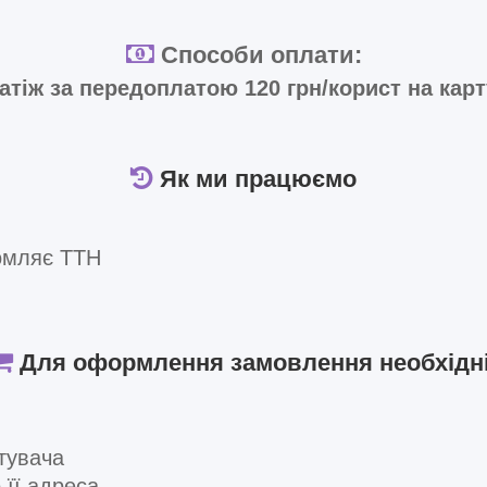
Способи оплати:
тіж за передоплатою 120 грн/корист на кар
Як ми працюємо
омляє ТТН
Для оформлення замовлення необхідні
тувача
 її адреса