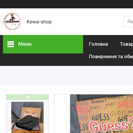
Kewa-shop
Меню
Головна
Товар
Повернення та обм
Фотогалерея
Новинки
Товари з акціями
Новини
Статті