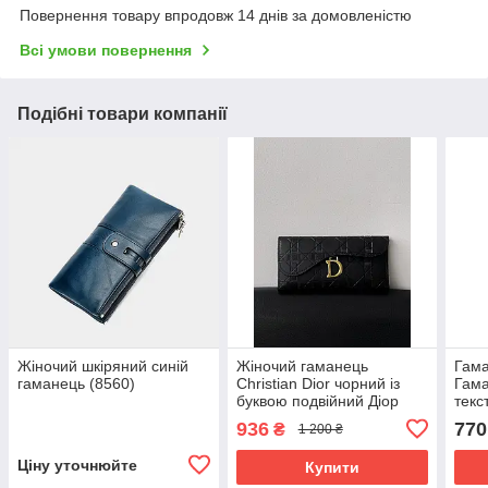
Повернення товару впродовж 14 днів за домовленістю
Всі умови повернення
Подібні товари компанії
Жіночий шкіряний синій
Жіночий гаманець
Гама
гаманець (8560)
Christian Dior чорний із
Гама
буквою подвійний Діор
текс
936
770
₴
1 200 ₴
Ціну уточнюйте
Купити