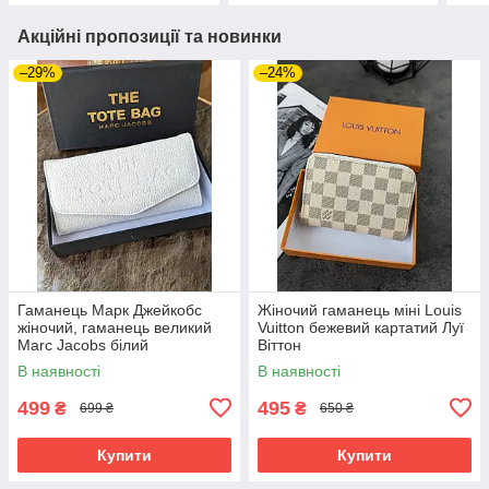
Акційні пропозиції та новинки
–29%
–24%
Гаманець Марк Джейкобс
Жіночий гаманець міні Louis
жіночий, гаманець великий
Vuitton бежевий картатий Луї
Marc Jacobs білий
Віттон
В наявності
В наявності
499
495
₴
₴
699 ₴
650 ₴
Купити
Купити