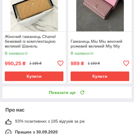
Жіночий гаманець Chanel
бежевий із комплектацією
Гаманець Miu Miu жіночий
великий Шанель
рожевий великий Міу Міу
В наявності
В наявності
990,25
989
₴
₴
1 165 ₴
1 150 ₴
Купити
Купити
Показати ще
Про нас
93% позитивних з 185 відгуків за рік
Працює з 30.09.2020