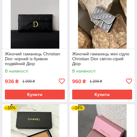
Жіночий гаманець Christian
Жіночий гаманець міні сідло
Dior чорний із буквою
Christian Dior світло-сірий
подвійний Діор
Діор
В наявності
В наявності
936
960
₴
₴
1 200 ₴
1 200 ₴
Купити
Купити
–15%
–14%