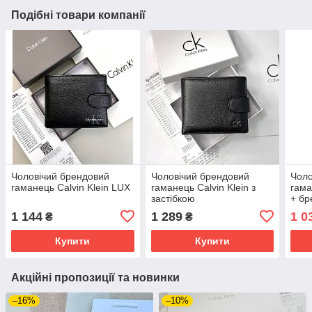
Подібні товари компанії
Чоловічий брендовий
Чоловічий брендовий
Чоло
гаманець Calvin Klein LUX
гаманець Calvin Klein з
гама
застібкою
+ бр
1 144
1 289
1 0
₴
₴
Купити
Купити
Акційні пропозиції та новинки
–16%
–10%