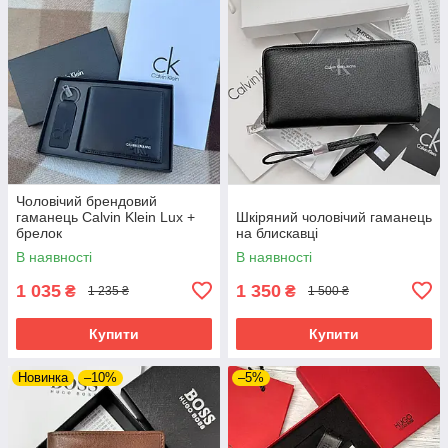
Чоловічий брендовий
гаманець Calvin Klein Lux +
Шкіряний чоловічий гаманець
брелок
на блискавці
В наявності
В наявності
1 035
1 350
₴
₴
1 235 ₴
1 500 ₴
Купити
Купити
Новинка
–10%
–5%