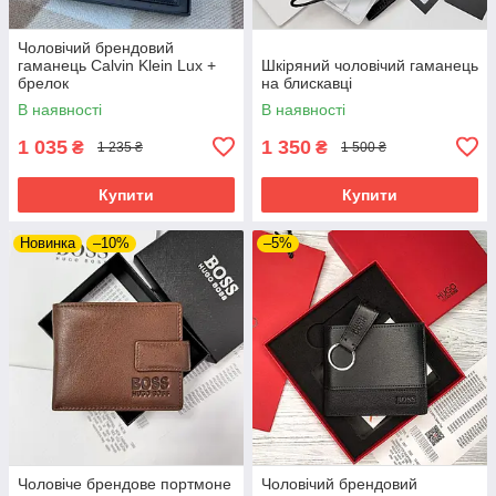
Чоловічий брендовий
гаманець Calvin Klein Lux +
Шкіряний чоловічий гаманець
брелок
на блискавці
В наявності
В наявності
1 035
1 350
₴
₴
1 235 ₴
1 500 ₴
Купити
Купити
Новинка
–10%
–5%
Чоловіче брендове портмоне
Чоловічий брендовий