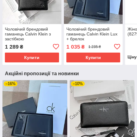
Чоловічий брендовий
Чоловічий брендовий
Жіно
гаманець Calvin Klein з
гаманець Calvin Klein Lux
(827
застібкою
+ брелок
1 289
1 035
₴
₴
1 235 ₴
Цін
Купити
Купити
Акційні пропозиції та новинки
–16%
–10%