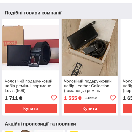
Подібні товари компанії
Чоловічий подарунковий
Чоловічий подарунковий
Чоло
набір ремінь і портмоне
набір Leather Collection
набі
Levis (509)
(гаманець і ремінь
(пор
автомат) (LC008)
авто
1 711
1 555
1 6
₴
₴
1 655 ₴
Купити
Купити
Акційні пропозиції та новинки