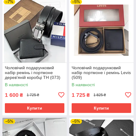
–7%
–5%
Чоловічий подарунковий
Чоловічий подарунковий
набір ремінь і портмоне
набір портмоне і ремінь Levis
дерев'яній коробці TH (073)
(509)
В наявності
В наявності
1 600
1 725
₴
₴
1 725 ₴
1 825 ₴
Купити
Купити
–5%
–5%