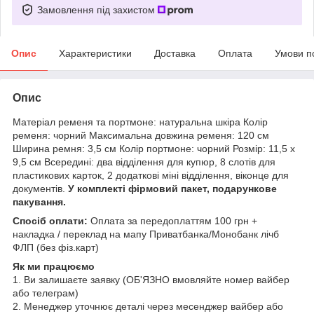
Замовлення під захистом
Опис
Характеристики
Доставка
Оплата
Умови п
Опис
Матеріал ременя та портмоне: натуральна шкіра Колір
ременя: чорний Максимальна довжина ременя: 120 см
Ширина ремня: 3,5 см Колір портмоне: чорний Розмір: 11,5 х
9,5 см Всередині: два відділення для купюр, 8 слотів для
пластикових карток, 2 додаткові міні відділення, віконце для
документів.
У комплекті фірмовий пакет, подарункове
пакування.
Спосіб оплати:
Оплата за передоплаттям 100 грн +
накладка / переклад на мапу Приватбанка/Монобанк лічб
ФЛП (без фіз.карт)
Як ми працюємо
1. Ви залишаєте заявку (ОБ'ЯЗНО вмовляйте номер вайбер
або телеграм)
2. Менеджер уточнює деталі через месенджер вайбер або