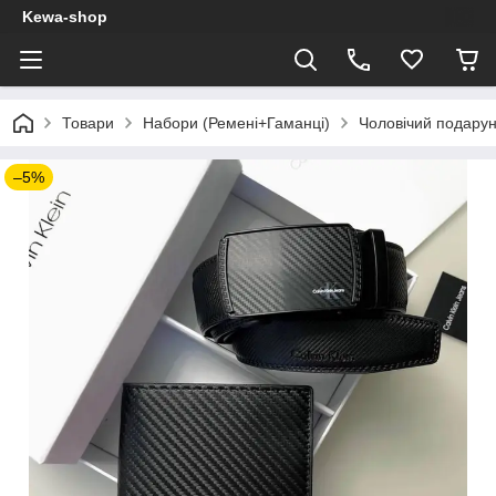
Kewa-shop
Товари
Набори (Ремені+Гаманці)
Чоловічий подарунк
–5%