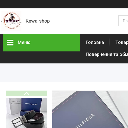
Kewa-shop
Меню
Головна
Товар
Повернення та обм
Фотогалерея
Новинки
Товари з акціями
Новини
Статті