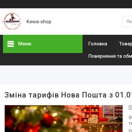
Kewa-shop
Меню
Головна
Товар
Повернення та обм
Фотогалерея
Новинки
Товари з акціями
Новини
Зміна тарифів Нова Пошта з 01.0
Статті
О
т
О