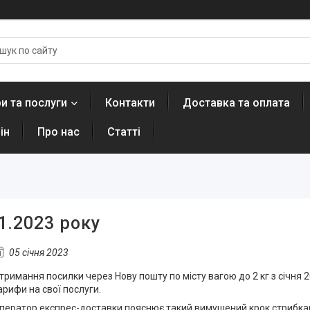
и та послуги
Контакти
Доставка та оплата
ін
Про нас
Статті
1.2023 року
05 січня 2023
тримання посилки через Нову пошту по місту вагою до 2 кг з січня 
арифи на свої послуги.
ператор експрес-доставки пояснює такий вимушений крок стрибками