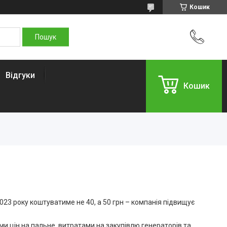
Кошик
Відгуки
Кошик
2023 року коштуватиме не 40, а 50 грн – компанія підвищує
 цін на пальне, витратами на закупівлю генераторів та