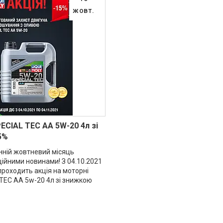
жовт.
PECIAL TEC AA 5W-20 4л зі
5%
нній жовтневий місяць
ійними новинами! З 04.10.2021
проходить акція на моторні
 TEC AA 5w-20 4л зі знижкою