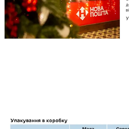
д
в
У