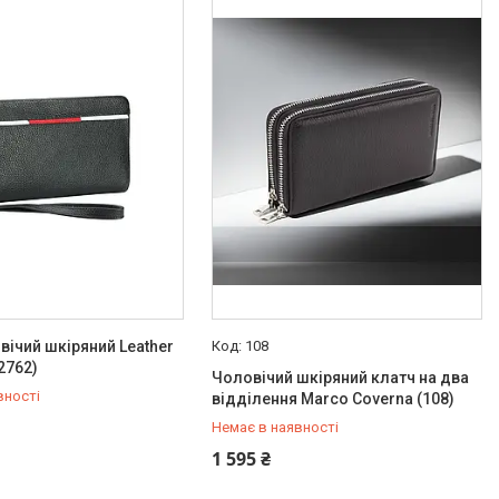
вічий шкіряний Leather
108
(2762)
Чоловічий шкіряний клатч на два
вності
відділення Marco Coverna (108)
Немає в наявності
342-66-10
+380 (93) 342-66-10
1 595 ₴