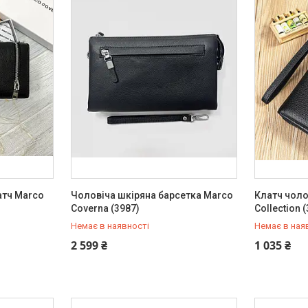
атч Marco
Чоловіча шкіряна барсетка Marco
Клатч чоло
Coverna (3987)
Collection 
Немає в наявності
Немає в ная
+380 (93) 342-66-10
+380 (93) 
2 599 ₴
1 035 ₴