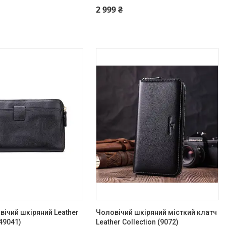
342-66-10
+380 (93) 342-66-10
2 999 ₴
вічий шкіряний Leather
Чоловічий шкіряний місткий клатч
(49041)
Leather Collection (9072)