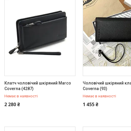
Фотогалерея
Новинки
Товари з акціями
Новини
Статті
Клатч чоловічий шкіряний Marco
Чоловічий шкіряний кл
Coverna (4287)
Coverna (93)
Немає в наявності
Немає в наявності
+380 (93) 342-66-10
+380 (93) 342-66-10
2 280 ₴
1 455 ₴