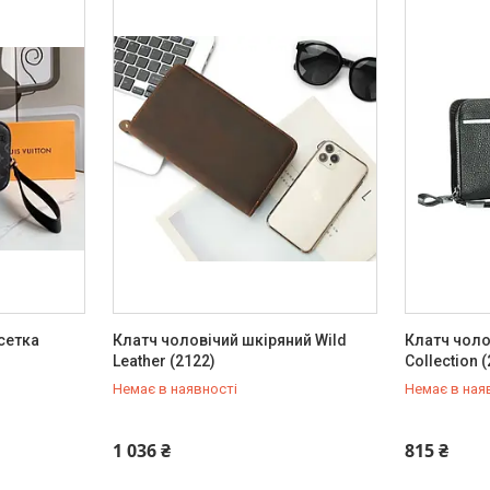
сетка
Клатч чоловічий шкіряний Wild
Клатч чоло
Leather (2122)
Collection 
Немає в наявності
Немає в ная
+380 (93) 342-66-10
+380 (93) 
1 036 ₴
815 ₴