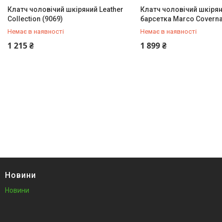
Клатч чоловічий шкіряний Leather
Клатч чоловічий шкіря
Collection (9069)
барсетка Marco Coverna
Немає в наявності
Немає в наявності
+380 (93) 342-66-10
+380 (93) 342-66-10
1 215 ₴
1 899 ₴
Новини
Новини