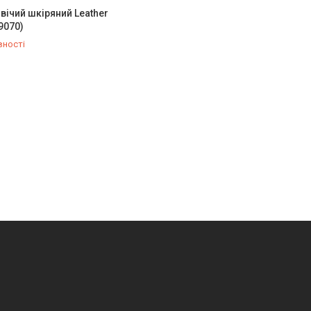
вічий шкіряний Leather
(9070)
вності
342-66-10