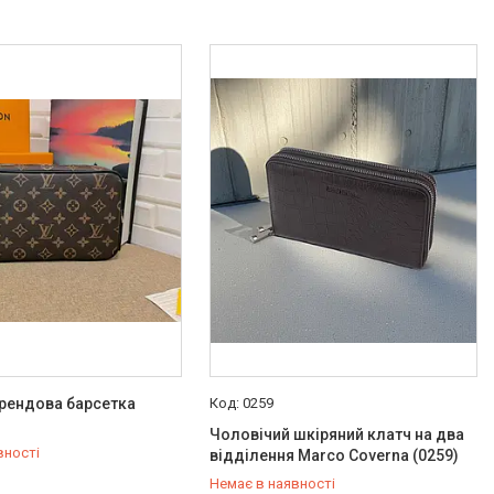
рендова барсетка
0259
Чоловічий шкіряний клатч на два
вності
відділення Marco Coverna (0259)
Немає в наявності