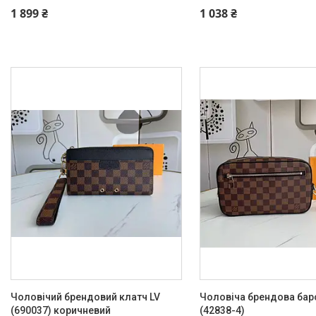
+380 (93) 342-66-10
+380 (93) 342-66-10
1 899 ₴
1 038 ₴
Чоловічий брендовий клатч LV
Чоловіча брендова бар
(690037) коричневий
(42838-4)