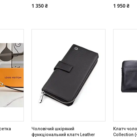
+380 (93) 342-66-10
+380 (93) 
1 350 ₴
1 950 ₴
сетка
Чоловічий шкіряний
Клатч чоло
функціональний клатч Leather
Collection 