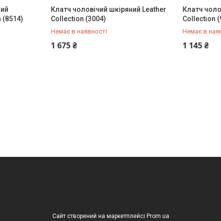
ний
Клатч чоловічий шкіряний Leather
Клатч чоло
 (8514)
Collection (3004)
Collection 
Немає в наявності
Немає в ная
+380 (93) 342-66-10
+380 (93) 
1 675 ₴
1 145 ₴
Сайт створений на маркетплейсі
Prom.ua