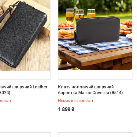
вічий шкіряний Leather
Клатч чоловічий шкіряний
(3024)
барсетка Marco Coverna (8514)
вності
Немає в наявності
342-66-10
+380 (93) 342-66-10
1 899 ₴