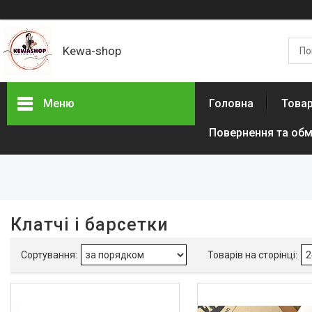
Kewa-shop
Меню
Головна
Товар
Повернення та обм
Фільтри
Ціна
Виробник
Клатчі і барсетки
Leather Collection
11
Marco Coverna
9
Wild Leather
2